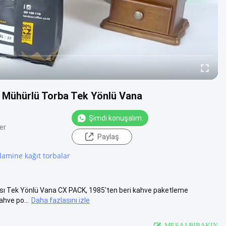
 Mühürlü Torba Tek Yönlü Vana
Şimdi konuşalım.
er
Paylaş
lamine kağıt torbalar
ı Tek Yönlü Vana CX PACK, 1985'ten beri kahve paketleme
ahve po...
Daha fazlasını izle
MESAJ BIRAKIN