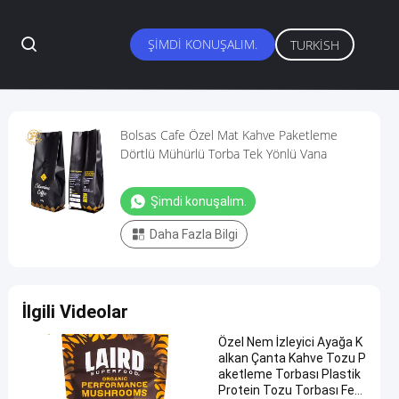
ŞIMDI KONUŞALIM.
TURKISH
Bolsas Cafe Özel Mat Kahve Paketleme
Dörtlü Mühürlü Torba Tek Yönlü Vana
Şimdi konuşalım.
Daha Fazla Bilgi
İlgili Videolar
Özel Nem İzleyici Ayağa K
alkan Çanta Kahve Tozu P
aketleme Torbası Plastik
Protein Tozu Torbası Fer