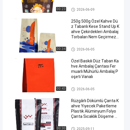
muar Kahve Torbaları
Kahve Paketleme Torbaları
00:23
2026-06-09
250g 500g Özel Kahve Dü
z Tabanlı Kese Stand Up K
ahve Çekirdekleri Ambalaj
Torbaları Nem Geçirmez F
ermuarlı Çantalar
Kahve Paketleme Torbaları
00:34
2026-06-05
Özel Baskılı Düz Taban Ka
hve Ambalaj Çantası Fer
muarlı Mühürlü Ambalaj P
oşeti Vanalı
Kahve Paketleme Torbaları
00:43
2026-06-05
Rüzgârlı Dökümlü Çanta K
ahve Yiyecek Paketleme
Plastik Alüminyum Folyo
Çanta Sıcaklık Döşeme Ka
hve Çantası
Kahve Paketleme Torbaları
00:30
2025-09-11