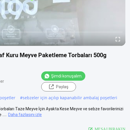
faf Kuru Meyve Paketleme Torbaları 500g
Şimdi konuşalım.
ler
Paylaş
 poşetler
#
sebzeler için açılıp kapanabilir ambalaj poşetleri
orbaları Taze Meyve İçin Ayakta Kese Meyve ve sebze favorilerinizi
....
Daha fazlasını izle
MESAJ BIRAKIN