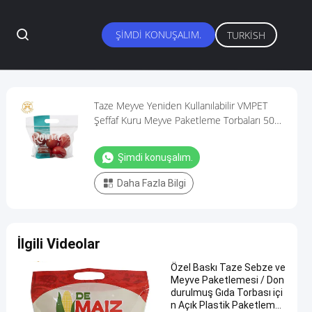
ŞIMDI KONUŞALIM.
TURKISH
Taze Meyve Yeniden Kullanılabilir VMPET
Şeffaf Kuru Meyve Paketleme Torbaları 500g
Pencereli Stand Up Torbalar
Şimdi konuşalım.
Daha Fazla Bilgi
İlgili Videolar
Özel Baskı Taze Sebze ve
Meyve Paketlemesi / Don
durulmuş Gıda Torbası içi
n Açık Plastik Paketleme