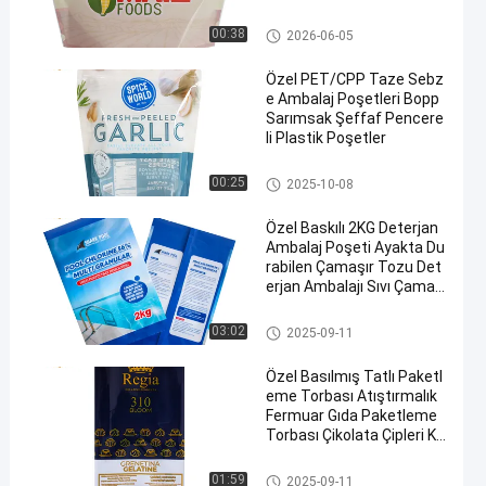
Torbaları
Sebze Paketleme Torbaları
00:38
2026-06-05
Özel PET/CPP Taze Sebz
e Ambalaj Poşetleri Bopp
Sarımsak Şeffaf Pencere
li Plastik Poşetler
Sebze Paketleme Torbaları
00:25
2025-10-08
Özel Baskılı 2KG Deterjan
Ambalaj Poşeti Ayakta Du
rabilen Çamaşır Tozu Det
erjan Ambalajı Sıvı Çamaş
ır Deterjanı Dolum Poşeti
Deterjan Ambalaj Torbası
03:02
2025-09-11
Özel Basılmış Tatlı Paketl
eme Torbası Atıştırmalık
Fermuar Gıda Paketleme
Torbası Çikolata Çipleri Ku
rabiye Paketleme Torbası
Aperatif Paketleme Poşetleri
01:59
2025-09-11