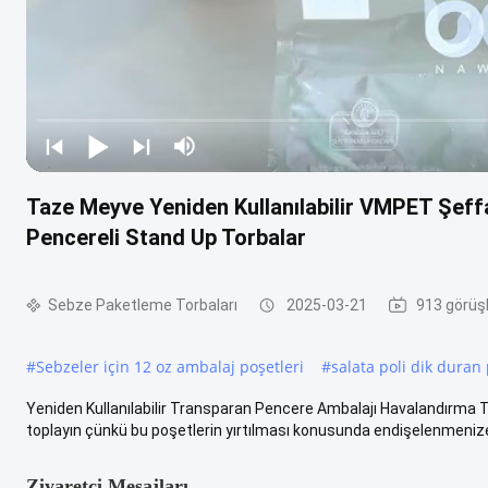
Taze Meyve Yeniden Kullanılabilir VMPET Şef
Pencereli Stand Up Torbalar
Sebze Paketleme Torbaları
2025-03-21
913 görüş
#
Sebzeler için 12 oz ambalaj poşetleri
#
salata poli dik duran
Yeniden Kullanılabilir Transparan Pencere Ambalajı Havalandırma T
toplayın çünkü bu poşetlerin yırtılması konusunda endişelenmenize .
Ziyaretçi Mesajları