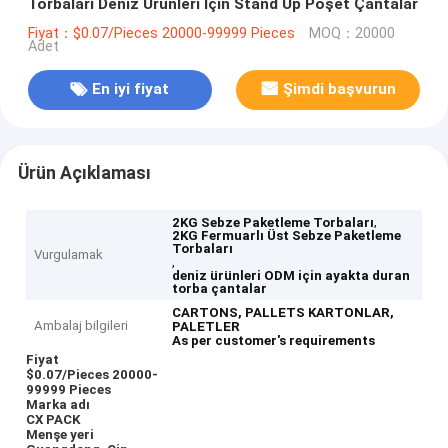
Torbaları Deniz Ürünleri İçin Stand Up Poşet Çantalar
Fiyat：$0.07/Pieces 20000-99999 Pieces
MOQ：20000
Adet
En iyi fiyat
Şimdi başvurun
Ürün Açıklaması
,
2KG Sebze Paketleme Torbaları
2KG Fermuarlı Üst Sebze Paketleme
Torbaları
Vurgulamak
,
deniz ürünleri ODM için ayakta duran
torba çantalar
CARTONS, PALLETS
KARTONLAR,
Ambalaj bilgileri
PALETLER
As per customer's requirements
Fiyat
$0.07/Pieces 20000-
99999 Pieces
Marka adı
CX PACK
Menşe yeri