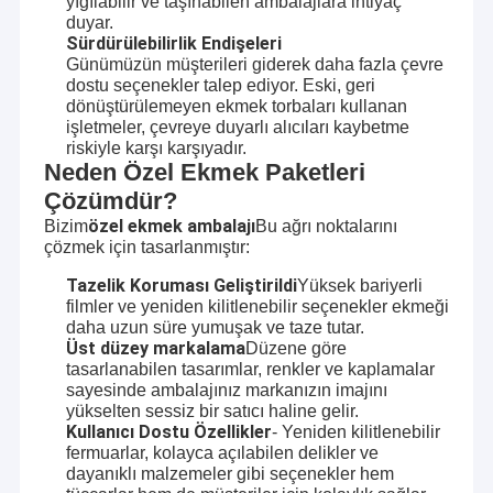
yığılabilir ve taşınabilen ambalajlara ihtiyaç
duyar.
Sürdürülebilirlik Endişeleri
Günümüzün müşterileri giderek daha fazla çevre
dostu seçenekler talep ediyor. Eski, geri
dönüştürülemeyen ekmek torbaları kullanan
işletmeler, çevreye duyarlı alıcıları kaybetme
riskiyle karşı karşıyadır.
Neden Özel Ekmek Paketleri
Çözümdür?
özel ekmek ambalajı
Bizim
Bu ağrı noktalarını
çözmek için tasarlanmıştır:
Tazelik Koruması Geliştirildi
Yüksek bariyerli
filmler ve yeniden kilitlenebilir seçenekler ekmeği
daha uzun süre yumuşak ve taze tutar.
Üst düzey markalama
Düzene göre
tasarlanabilen tasarımlar, renkler ve kaplamalar
sayesinde ambalajınız markanızın imajını
yükselten sessiz bir satıcı haline gelir.
Kullanıcı Dostu Özellikler
- Yeniden kilitlenebilir
fermuarlar, kolayca açılabilen delikler ve
dayanıklı malzemeler gibi seçenekler hem