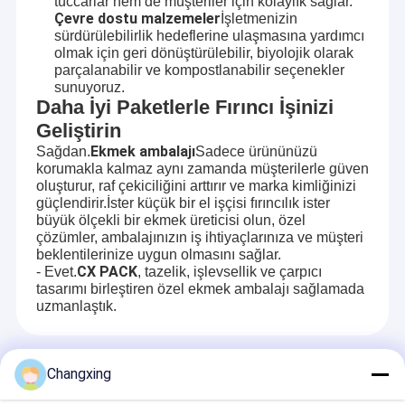
tüccarlar hem de müşteriler için kolaylık sağlar.
Çevre dostu malzemeler
İşletmenizin
sürdürülebilirlik hedeflerine ulaşmasına yardımcı
olmak için geri dönüştürülebilir, biyolojik olarak
parçalanabilir ve kompostlanabilir seçenekler
sunuyoruz.
Daha İyi Paketlerle Fırıncı İşinizi
Geliştirin
Ekmek ambalajı
Sağdan.
Sadece ürününüzü
korumakla kalmaz aynı zamanda müşterilerle güven
oluşturur, raf çekiciliğini arttırır ve marka kimliğinizi
güçlendirir.İster küçük bir el işçisi fırıncılık ister
büyük ölçekli bir ekmek üreticisi olun, özel
çözümler, ambalajınızın iş ihtiyaçlarınıza ve müşteri
beklentilerinize uygun olmasını sağlar.
CX PACK
- Evet.
, tazelik, işlevsellik ve çarpıcı
tasarımı birleştiren özel ekmek ambalajı sağlamada
uzmanlaştık.
Önerilen Ürünler
Changxing